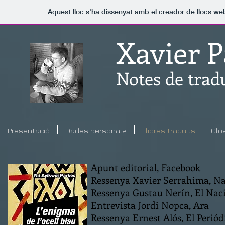
Aquest lloc s'ha dissenyat amb el creador de llocs w
Xavier 
Notes de trad
Presentació
Dades personals
Llibres traduïts
Glo
Apunt editorial, Facebook
Ressenya Xavier Serrahima, Nac
Ressenya Gustau Nerín, El Naci
Entrevista Jordi Nopca, Ara
Ressenya Ernest Alós, El Periód