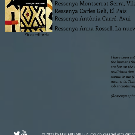
Ressenya Montserrat Serra, Vi
Ressenya Carles Geli, El País
Ressenya Antònia Carré, Avui
Ressenya Anna Rossell, La nue
Fitxa editorial
I have been ent
the humans that
analyst on the 
traditions that
seems to me (I
moments. This i
job at capturing
(Ressenya apòcr
© 2023 by EDUARD MILLER. Proudly created with
Wix.c